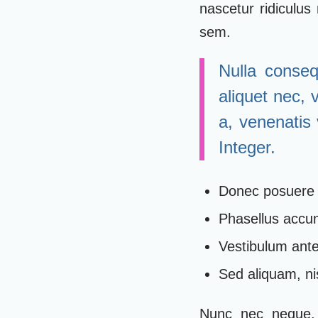
nascetur ridiculus
sem.
Nulla conseq
aliquet nec, 
a, venenatis 
Integer.
Donec posuere 
Phasellus accum
Vestibulum ante 
Sed aliquam, nis
Nunc nec neque. P