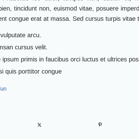
apien, tincidunt non, euismod vitae, posuere imper
t congue erat at massa. Sed cursus turpis vitae t
vulputate arcu.
san cursus velit.
ipsum primis in faucibus orci luctus et ultrices po
i quis porttitor congue
fun