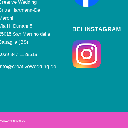
Creative Wedding
Britta Hartmann-De
Marchi
Via H. Dunant 5
BEI INSTAGRAM
25015 San Martino della
Battaglia (BS)
0039 347 1129519
info@creativewedding.de
www.otto-photo.de