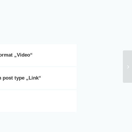
Format „Video“
A 
h post type „Link“