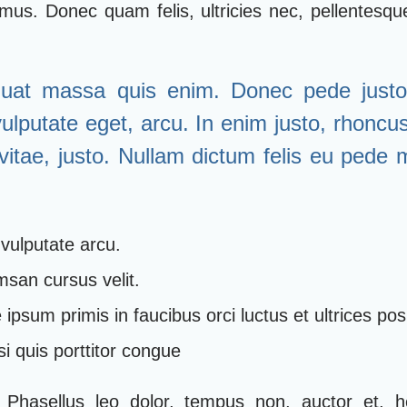
 mus. Donec quam felis, ultricies nec, pellentesqu
uat massa quis enim. Donec pede justo, f
vulputate eget, arcu. In enim justo, rhoncus
vitae, justo. Nullam dictum felis eu pede m
vulputate arcu.
san cursus velit.
ipsum primis in faucibus orci luctus et ultrices po
i quis porttitor congue
hasellus leo dolor, tempus non, auctor et, hen