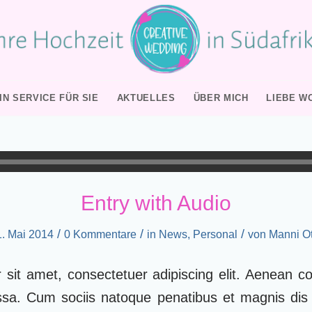
IN SERVICE FÜR SIE
AKTUELLES
ÜBER MICH
LIEBE W
Entry with Audio
/
/
/
1. Mai 2014
0 Kommentare
in
News
,
Personal
von
Manni Ot
 sit amet, consectetuer adipiscing elit. Aenean c
sa. Cum sociis natoque penatibus et magnis dis 