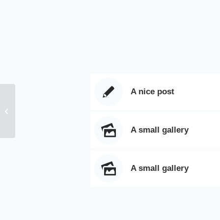
A nice post
Entry without preview image
A small gallery
A small gallery