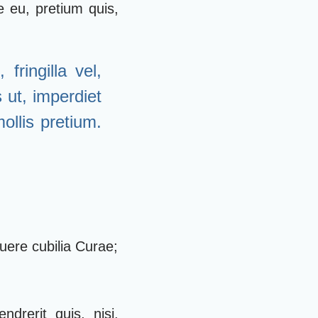
e eu, pretium quis,
ringilla vel,
 ut, imperdiet
ollis pretium.
suere cubilia Curae;
drerit quis, nisi.