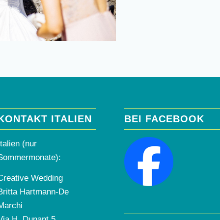
KONTAKT ITALIEN
BEI FACEBOOK
Italien (nur
Sommermonate):
Creative Wedding
Britta Hartmann-De
Marchi
Via H. Dunant 5