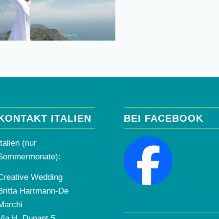
KONTAKT ITALIEN
BEI FACEBOOK
Italien (nur
Sommermonate):
Creative Wedding
Britta Hartmann-De
Marchi
Via H. Dunant 5