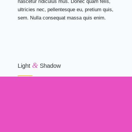
nascetur ridiculus mus. Donec quam felis,
ultricies nec, pellentesque eu, pretium quis,
sem. Nulla consequat massa quis enim.
&
Light
Shadow
Donec quam felis, ultricies nec,
pellentesque eu, pretium quis, sem. Nulla
consequat massa quis enim. Lorem ipsum
dolor sit amet, consectetuer adipiscing elit.
Aenean commodo ligula eget dolor. Aenean
massa. Cum sociis natoque penatibus et