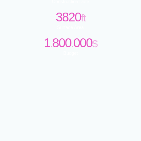
Construction Date
3820
ft
Surface Area
1
800
000
.
.
$
Budget