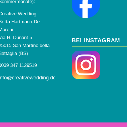
Sommermonate):
Creative Wedding
Britta Hartmann-De
Marchi
Via H. Dunant 5
BEI INSTAGRAM
25015 San Martino della
Battaglia (BS)
0039 347 1129519
info@creativewedding.de