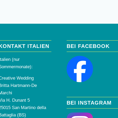
KONTAKT ITALIEN
BEI FACEBOOK
Italien (nur
Sommermonate):
Creative Wedding
Britta Hartmann-De
Marchi
Via H. Dunant 5
BEI INSTAGRAM
25015 San Martino della
Battaglia (BS)