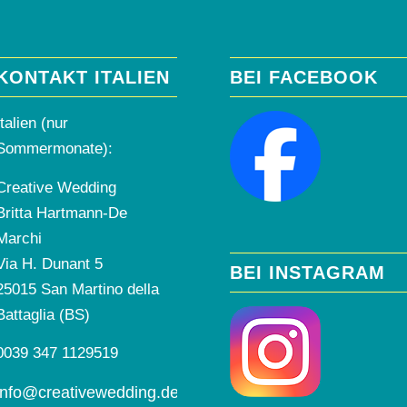
KONTAKT ITALIEN
BEI FACEBOOK
Italien (nur
Sommermonate):
Creative Wedding
Britta Hartmann-De
Marchi
Via H. Dunant 5
BEI INSTAGRAM
25015 San Martino della
Battaglia (BS)
0039 347 1129519
info@creativewedding.de